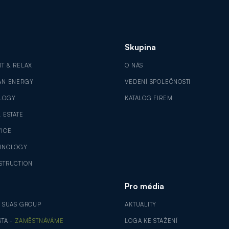
Skupina
RT & RELAX
O NÁS
AN ENERGY
VEDENÍ SPOLEČNOSTI
LOGY
KATALOG FIREM
 ESTATE
VICE
HNOLOGY
STRUCTION
Pro média
V SUAS GROUP
AKTUALITY
STA -
ZAMĚSTNÁVÁME
LOGA KE STAŽENÍ