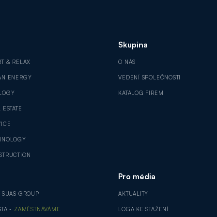
Skupina
RT & RELAX
O NÁS
AN ENERGY
VEDENÍ SPOLEČNOSTI
LOGY
KATALOG FIREM
 ESTATE
VICE
HNOLOGY
STRUCTION
Pro média
V SUAS GROUP
AKTUALITY
STA -
ZAMĚSTNÁVÁME
LOGA KE STAŽENÍ