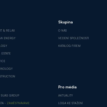
Skupina
RT & RELAX
O NÁS
AN ENERGY
VEDENÍ SPOLEČNOSTI
LOGY
KATALOG FIREM
 ESTATE
VICE
HNOLOGY
STRUCTION
Pro média
V SUAS GROUP
AKTUALITY
STA -
ZAMĚSTNÁVÁME
LOGA KE STAŽENÍ