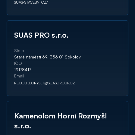
SUAS-STAVEBNI.CZ/
SUAS PRO s.r.o.
Sídlo
Staré náměstí 69, 356 01 Sokolov
IČO
19178417
Email
RUDOLF.BORYSEK@SUASGROUP.CZ
Kamenolom Horní Rozmyšl
s.r.o.