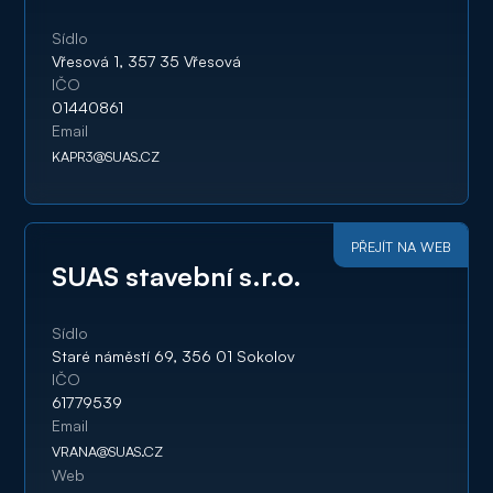
Sídlo
Vřesová 1, 357 35 Vřesová
IČO
01440861
Email
KAPR3@SUAS.CZ
PŘEJÍT NA WEB
SUAS stavební s.r.o.
Sídlo
Staré náměstí 69, 356 01 Sokolov
IČO
61779539
Email
VRANA@SUAS.CZ
Web