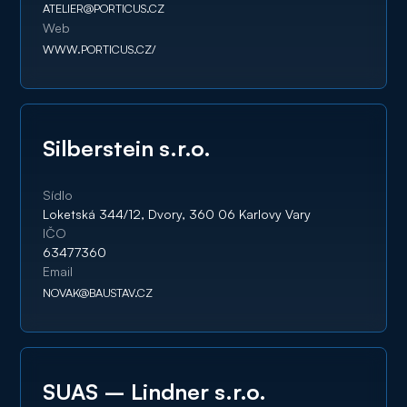
ATELIER@PORTICUS.CZ
Web
WWW.PORTICUS.CZ/
Silberstein s.r.o.
Sídlo
Loketská 344/12, Dvory, 360 06 Karlovy Vary
IČO
63477360
Email
NOVAK@BAUSTAV.CZ
SUAS – Lindner s.r.o.