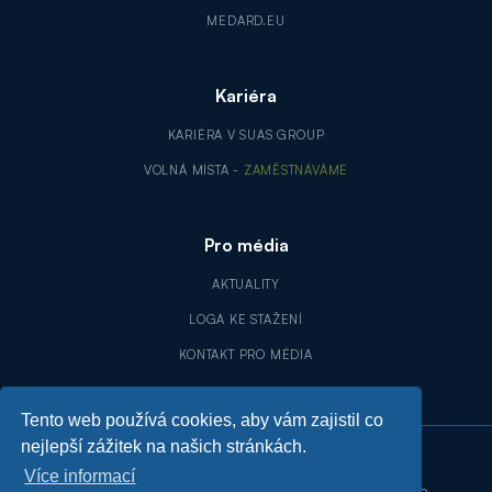
MEDARD.EU
Kariéra
KARIÉRA V SUAS GROUP
VOLNÁ MÍSTA -
ZAMĚSTNÁVÁME
Pro média
AKTUALITY
LOGA KE STAŽENÍ
KONTAKT PRO MÉDIA
Tento web používá cookies, aby vám zajistil co
nejlepší zážitek na našich stránkách.
Více informací
©
2026
Suas Group, a.s. Všechna práva vyhrazena.