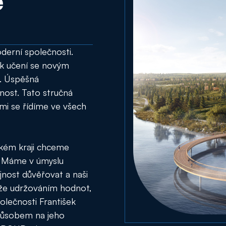
e
derní společnosti.
 k učení se novým
í. Úspěšná
nost. Tato stručná
ými se řídíme ve všech
ském kraji chceme
. Máme v úmyslu
jnost důvěřovat a naši
 že udržováním hodnot,
polečnosti František
působem na jeho