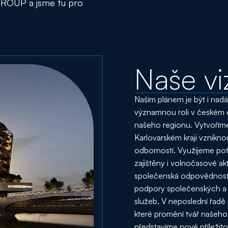
GROUP a jsme tu pro
Naše vi
Naším plánem je být i nadál
významnou roli v českém 
našeho regionu. Vytvoříme 
Karlovarském kraji vzniknou
odborností. Využijeme pote
zajištěny i volnočasové a
společenská odpovědnost j
podpory společenských a k
služeb. V neposlední řadě
které promění tvář našeho
představíme nové příležitos