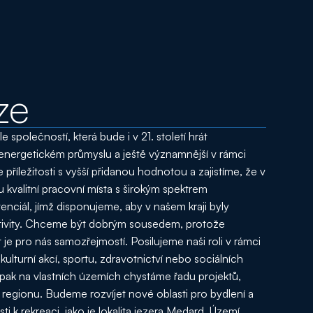
ze
e společností, která bude i v 21. století hrát
energetickém průmyslu a ještě významnější v rámci
příležitosti s vyšší přidanou hodnotou a zajistíme, že v
 kvalitní pracovní místa s širokým spektrem
nciál, jímž disponujeme, aby v našem kraji byly
ktivity. Chceme být dobrým sousedem, protože
e pro nás samozřejmostí. Posilujeme naši roli v rámci
ulturní akcí, sportu, zdravotnictví nebo sociálních
 pak na vlastních územích chystáme řadu projektů,
 regionu. Budeme rozvíjet nové oblasti pro bydlení a
ti k rekreaci, jako je lokalita jezera Medard. Území,