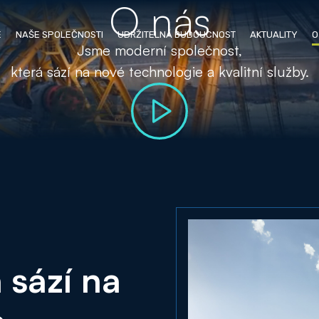
O nás
E
NAŠE SPOLEČNOSTI
UDRŽITELNÁ BUDOUCNOST
AKTUALITY
O
Jsme moderní společnost,
která sází na nové technologie a kvalitní služby.
 sází na