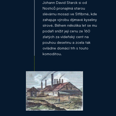
Johann David Starck si od
Nosticů pronajímá starou
slévárnu mosazi ve Stříbrné, kde
zahajuje výrobu dýmavé kyseliny
sírové. Během několika let se mu
podaří snížit její cenu ze 160
zlatých za vídeňský cent na
pouhou desetinu a zcela tak
ovládne domácí trh s touto
komoditou.