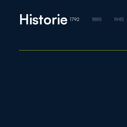
Historie
1792
1885
1945