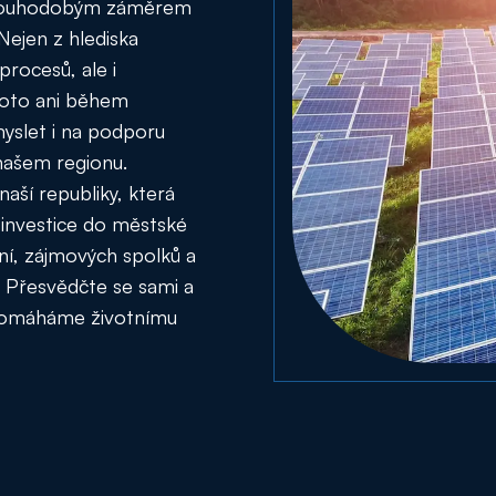
 dlouhodobým záměrem
 Nejen z hlediska
procesů, ale i
Proto ani během
slet i na podporu
 našem regionu.
aší republiky, která
 investice do městské
ání, zájmových spolků a
. Přesvědčte se sami a
 pomáháme životnímu