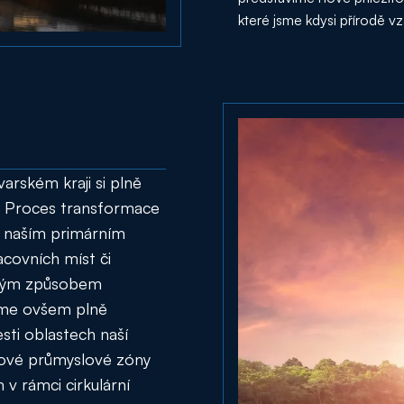
které jsme kdysi přírodě v
arském kraji si plně
á. Proces transformace
k naším primárním
covních míst či
lným způsobem
jsme ovšem plně
esti oblastech naší
, nové průmyslové zóny
v rámci cirkulární