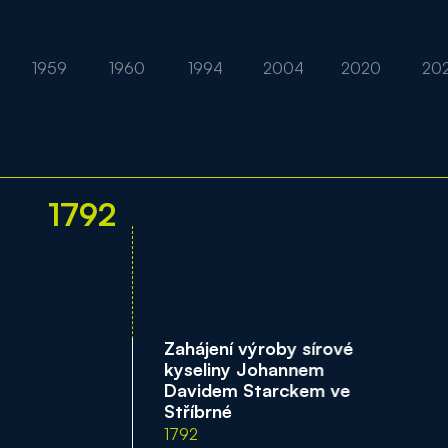
1959
1960
1994
2004
2020
202
1792
Zahájení výroby sírové
kyseliny Johannem
Davidem Starckem ve
Stříbrné
1792