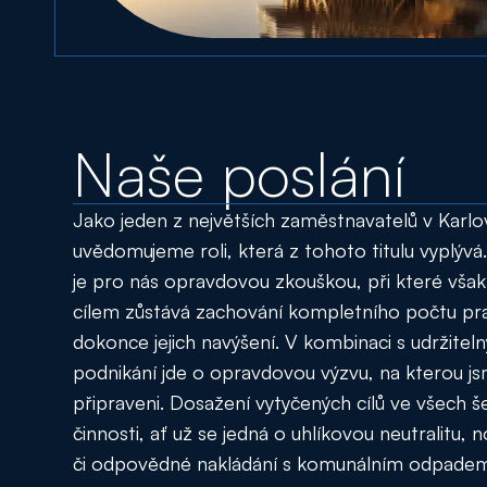
Naše poslání
Jako jeden z největších zaměstnavatelů v Karlov
uvědomujeme roli, která z tohoto titulu vyplýv
je pro nás opravdovou zkouškou, při které vša
cílem zůstává zachování kompletního počtu pra
dokonce jejich navýšení. V kombinaci s udržite
podnikání jde o opravdovou výzvu, na kterou 
připraveni. Dosažení vytyčených cílů ve všech š
činnosti, ať už se jedná o uhlíkovou neutralitu
či odpovědné nakládání s komunálním odpadem 