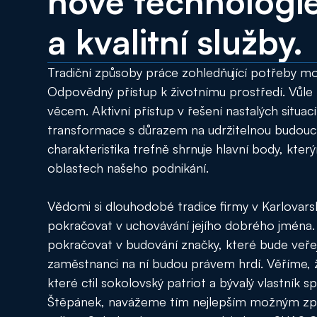
nové technologi
a kvalitní služby.
Tradiční způsoby práce zohledňující potřeby mo
Odpovědný přístup k životnímu prostředí. Vůle
věcem. Aktivní přístup v řešení nastalých situac
transformace s důrazem na udržitelnou budouc
charakteristika trefně shrnuje hlavní body, kter
oblastech našeho podnikání.
Vědomi si dlouhodobé tradice firmy v Karlovar
pokračovat v uchovávání jejího dobrého jména
pokračovat v budování značky, které bude veře
zaměstnanci na ní budou právem hrdí. Věříme,
které ctil sokolovský patriot a bývalý vlastník s
Štěpánek, navážeme tím nejlepším možným z