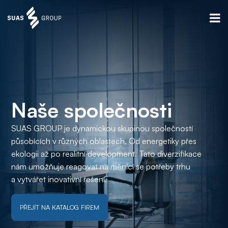
Naše společnosti
SUAS GROUP je dynamickou skupinou společností
působících v různých oblastech. Od energetiky přes
ekologii až po realitní development. Tato diverzifikace
nám umožňuje reagovat na měnící se potřeby trhu
a vytvářet inovativní řešení.
PŘEJÍT NA KATALOG FIREM