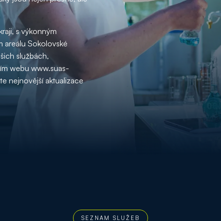
kraji, s výkonným
m areálu Sokolovské
ašich službách,
álním webu www.suas-
ete nejnovější aktualizace
SEZNAM SLUŽEB