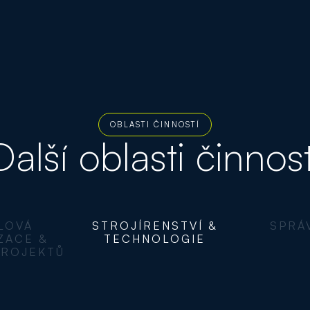
OBLASTI ČINNOSTÍ
Další oblasti činnost
STVÍ &
SPRÁVA BUDOV
TRANS
LOGIE