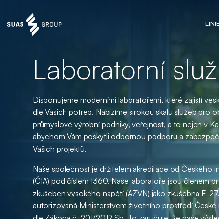
LINI
Laboratorní slu
Disponujeme moderními laboratořemi, které zajistí vešk
dle Vašich potřeb. Nabízíme širokou škálu služeb pro ob
průmyslové výrobní podniky, veřejnost, a to nejen v Kar
abychom Vám poskytli odbornou podporu a zabezpeči
Vašich projektů.
Naše společnost je držitelem akreditace od Českého inst
(ČIA) pod číslem 1360. Naše laboratoře jsou členem pr
zkušeben vysokého napětí (AZVN) jako zkušebna E-27. 
autorizovaná Ministerstvem životního prostředí České 
dle Zákona č. 201/2012 Sb. To zaručuje, že naše výsle