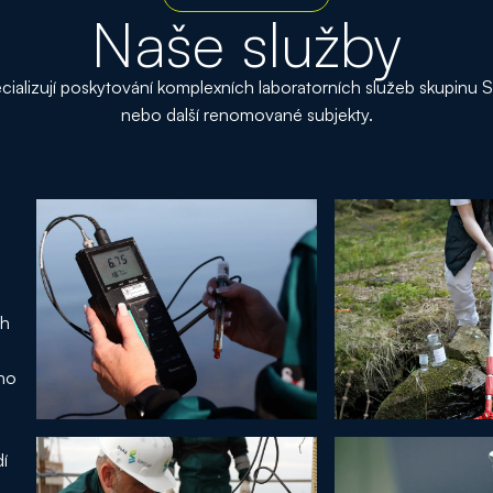
Naše služby
ecializují poskytování komplexních laboratorních služeb skupi
nebo další renomované subjekty.
ch
ího
í