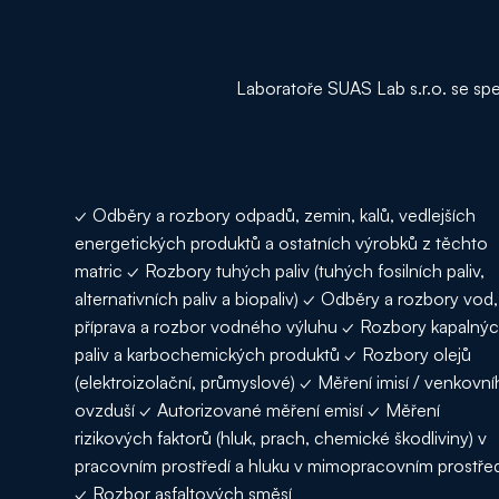
Laboratoře SUAS Lab s.r.o. se sp
✓ Odběry a rozbory odpadů, zemin, kalů, vedlejších
energetických produktů a ostatních výrobků z těchto
matric ✓ Rozbory tuhých paliv (tuhých fosilních paliv,
alternativních paliv a biopaliv) ✓ Odběry a rozbory vod,
příprava a rozbor vodného výluhu ✓ Rozbory kapalný
paliv a karbochemických produktů ✓ Rozbory olejů
(elektroizolační, průmyslové) ✓ Měření imisí / venkovn
ovzduší ✓ Autorizované měření emisí ✓ Měření
rizikových faktorů (hluk, prach, chemické škodliviny) v
pracovním prostředí a hluku v mimopracovním prostřed
✓ Rozbor asfaltových směsí