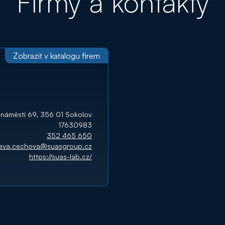
Firmy a kontakty
Zobrazit v katalogu firem
 náměstí 69, 356 01 Sokolov
17630983
352 465 650
eva.cechova@suasgroup.cz
https://suas-lab.cz/