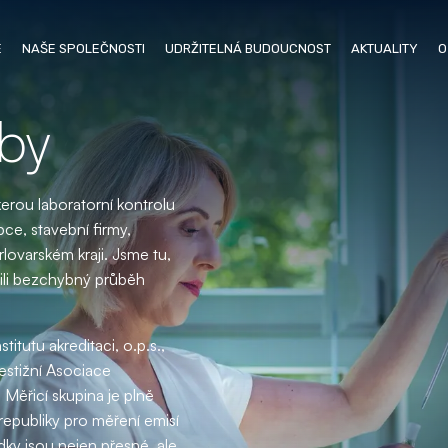
E
NAŠE SPOLEČNOSTI
UDRŽITELNÁ BUDOUCNOST
AKTUALITY
O
žby
erou laboratorní kontrolu
ce, stavební firmy,
lovarském kraji. Jsme tu,
li bezchybný průběh
itutu akreditaci, o.p.s.,
estižní Asociace
Měřicí skupina je plně
republiky pro měření emisí
dky jsou nejen přesné, ale