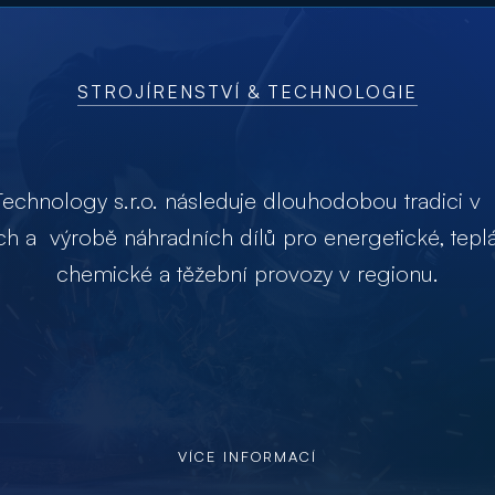
SPRÁVA BUDOV
tujeme komplexní facility management, ostrahu, 
ostí, úklid, zeleně, nákladové sledování, projektové
pasportizaci a dodržujeme normy PO a BOZP.
VÍCE INFORMACÍ