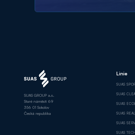
Linie
SUAS SPO
SUAS CLE
SUAS GROUP a.s.
Staré náměstí 69
SUAS ECO
356 01 Sokolov
Česká republika
SUAS REAL
SUAS SER
SUAS TEC