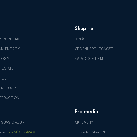
Skupina
RT & RELAX
O NÁS
AN ENERGY
VEDENÍ SPOLEČNOSTI
LOGY
KATALOG FIREM
 ESTATE
VICE
HNOLOGY
STRUCTION
Pro média
V SUAS GROUP
AKTUALITY
STA -
ZAMĚSTNÁVÁME
LOGA KE STAŽENÍ