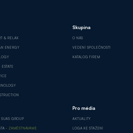
Skupina
RT & RELAX
O NÁS
AN ENERGY
VEDENÍ SPOLEČNOSTI
LOGY
KATALOG FIREM
 ESTATE
VICE
HNOLOGY
STRUCTION
Pro média
V SUAS GROUP
AKTUALITY
STA -
ZAMĚSTNÁVÁME
LOGA KE STAŽENÍ