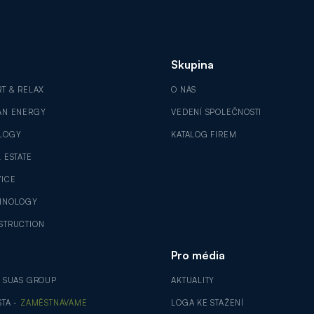
Skupina
RT & RELAX
O NÁS
AN ENERGY
VEDENÍ SPOLEČNOSTI
LOGY
KATALOG FIREM
 ESTATE
VICE
HNOLOGY
STRUCTION
Pro média
V SUAS GROUP
AKTUALITY
STA -
ZAMĚSTNÁVÁME
LOGA KE STAŽENÍ