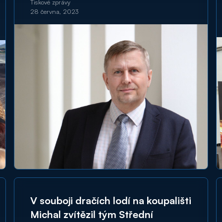
Tiskové zprávy
28 června, 2023
V souboji dračích lodí na koupališti
Michal zvítězil tým Střední