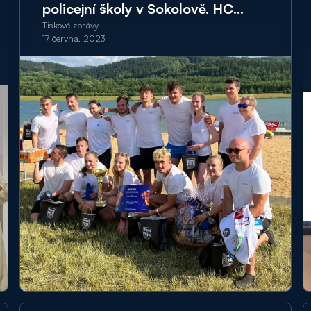
policejní školy v Sokolově. HC
Energie Karlovy Vary na vodě
Tiskové zprávy
17 června, 2023
těsně porazila HC Baník Sokolov