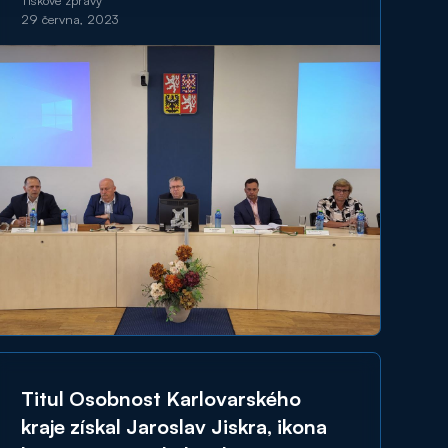
při rozvoji území
Tiskové zprávy
29 června, 2023
Titul Osobnost Karlovarského
kraje získal Jaroslav Jiskra, ikona