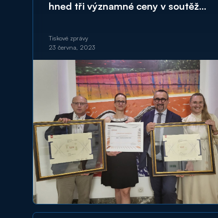
hned tři významné ceny v soutěži
Stavby Karlovarského kraje
Tiskové zprávy
23 června, 2023