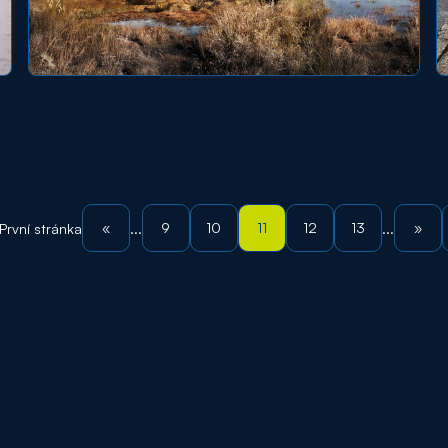
«
9
10
11
12
13
»
První stránka
...
...