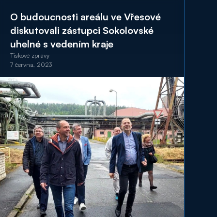
O budoucnosti areálu ve Vřesové
diskutovali zástupci Sokolovské
uhelné s vedením kraje
Tiskové zprávy
7 června, 2023