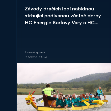
Závody dračích lodí nabídnou
strhující podívanou včetně derby
HC Energie Karlovy Vary a HC
Baník Sokolov
Tiskové zprávy
9 června, 2023