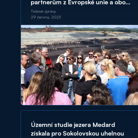
partnerům z Evropské unie a obou
komor Parlamentu ČR současnost
Tiskové zprávy
29 června, 2023
energetiky na Sokolovsku
a rozvojové projekty
Územní studie jezera Medard
získala pro Sokolovskou uhelnou