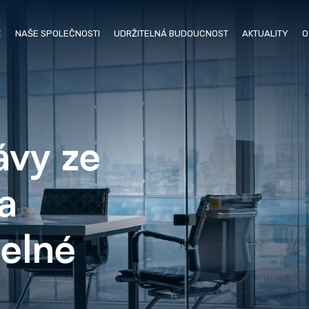
E
NAŠE SPOLEČNOSTI
UDRŽITELNÁ BUDOUCNOST
AKTUALITY
O
ávy ze
a
elné