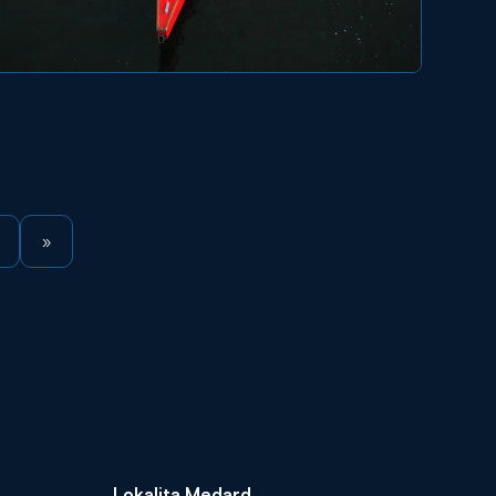
»
Lokalita Medard