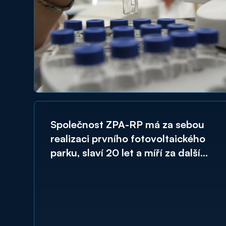
Společnost ZPA-RP má za sebou
realizaci prvního fotovoltaického
parku, slaví 20 let a míří za dalšími
příležitostmi v oblasti
obnovitelných zdrojů