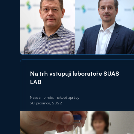
Na trh vstupují laboratoře SUAS
LAB
Napsali o nás, Tiskové zprávy
30 prosince, 2022