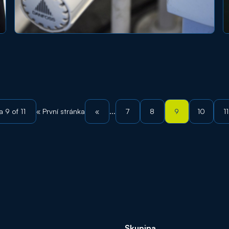
 9 of 11
«
7
8
9
10
11
« První stránka
...
Skupina