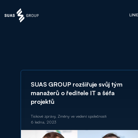
LINI
SUAS GROUP rozšiřuje svůj tým
manažerů o ředitele IT a šéfa
projektů
Tiskové zprávy, Změny ve vedení společnosti
6 ledna, 2023