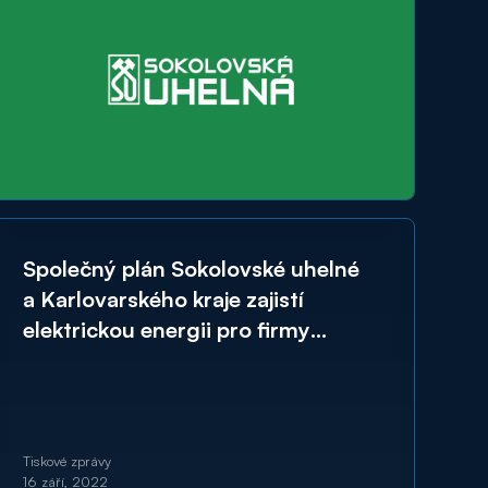
Společný plán Sokolovské uhelné
a Karlovarského kraje zajistí
elektrickou energii pro firmy
a nemocnice v regionu
Tiskové zprávy
16 září, 2022