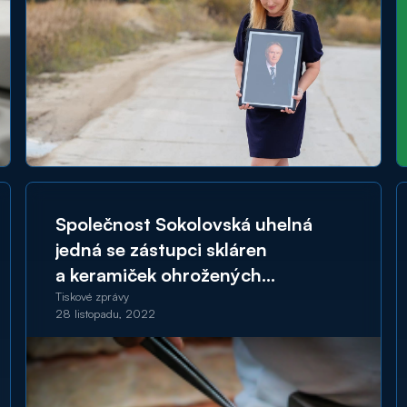
Společnost Sokolovská uhelná
jedná se zástupci skláren
a keramiček ohrožených
energetickou krizí o potřebné
Tiskové zprávy
28 listopadu, 2022
pomoci