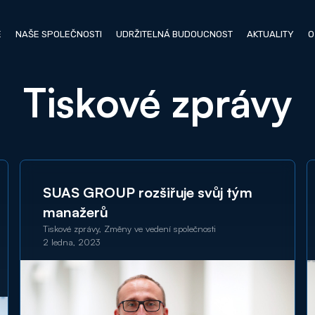
E
NAŠE SPOLEČNOSTI
UDRŽITELNÁ BUDOUCNOST
AKTUALITY
O
Tiskové zprávy
SUAS GROUP rozšiřuje svůj tým
manažerů
Tiskové zprávy, Změny ve vedení společnosti
2 ledna, 2023