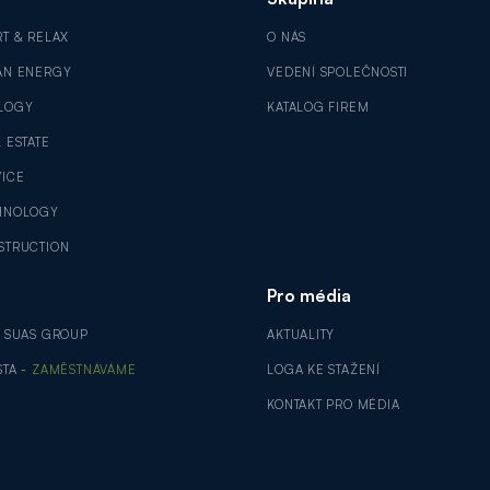
RT & RELAX
O NÁS
AN ENERGY
VEDENÍ SPOLEČNOSTI
LOGY
KATALOG FIREM
 ESTATE
VICE
HNOLOGY
STRUCTION
Pro média
V SUAS GROUP
AKTUALITY
STA -
ZAMĚSTNÁVÁME
LOGA KE STAŽENÍ
KONTAKT PRO MÉDIA