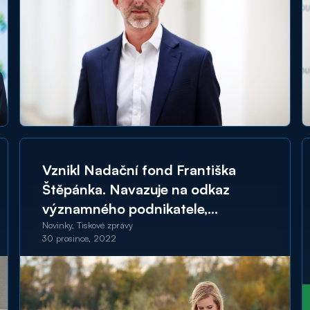
Vznikl Nadační fond Františka
Štěpánka. Navazuje na odkaz
významného podnikatele,
filantropa a sokolovského patriota
Novinky, Tiskové zprávy
30 prosince, 2022