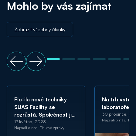
Mohlo by vás zajímat
Zobrazit všechny články
Flotila nové techniky
Na trh vstupu
SUAS Facility se
laboratoře 
rozrůstá. Společnost ji
30 prosince, 20
Napsali o nás, Tisk
pořizuje pro údržbu
17 května, 2023
Napsali o nás, Tiskové zprávy
polygonu BMW