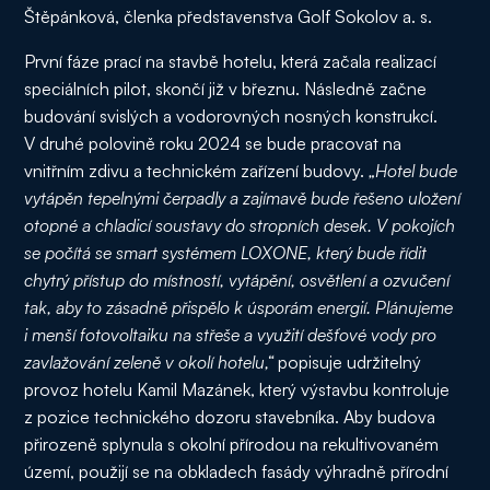
Štěpánková, členka představenstva Golf Sokolov a. s.
První fáze prací na stavbě hotelu, která začala realizací
speciálních pilot, skončí již v březnu. Následně začne
budování svislých a vodorovných nosných konstrukcí.
V druhé polovině roku 2024 se bude pracovat na
vnitřním zdivu a technickém zařízení budovy.
„Hotel bude
vytápěn tepelnými čerpadly a zajímavě bude řešeno uložení
otopné a chladicí soustavy do stropních desek. V pokojích
se počítá se smart systémem LOXONE, který bude řídit
chytrý přístup do místností, vytápění, osvětlení a ozvučení
tak, aby to zásadně přispělo k úsporám energií. Plánujeme
i menší fotovoltaiku na střeše a využití dešťové vody pro
zavlažování zeleně v okolí hotelu,“
popisuje udržitelný
provoz hotelu Kamil Mazánek, který výstavbu kontroluje
z pozice technického dozoru stavebníka. Aby budova
přirozeně splynula s okolní přírodou na rekultivovaném
území, použijí se na obkladech fasády výhradně přírodní