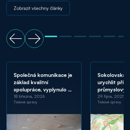
Zobrazit všechny články
Společná komunikace je
Sokolovská u
základ kvalitní
urychlit příp
spolupráce, vyplynulo ze
průmyslovýc
setkání zástupců SUAS
v regionu. Ne
18 března, 2026
29 října, 2025
Tiskové zprávy
Tiskové zprávy
se sokolovskými
proto limitují
zastupiteli
evropskou do