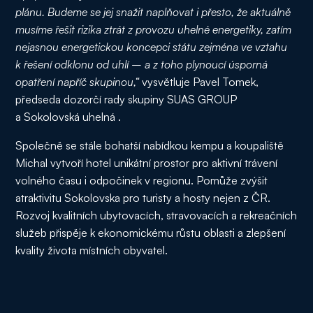
plánu. Budeme se jej snažit naplňovat i přesto, že aktuálně
musíme řešit rizika ztrát z provozu uhelné energetiky, zatím
nejasnou energetickou koncepci státu zejména ve vztahu
k řešení odklonu od uhlí – a z toho plynoucí úsporná
opatření napříč skupinou,“
vysvětluje Pavel Tomek,
předseda dozorčí rady skupiny SUAS GROUP
a Sokolovská uhelná .
Společně se stále bohatší nabídkou kempu a koupaliště
Michal vytvoří hotel unikátní prostor pro aktivní trávení
volného času i odpočinek v regionu. Pomůže zvýšit
atraktivitu Sokolovska pro turisty a hosty nejen z ČR.
Rozvoj kvalitních ubytovacích, stravovacích a rekreačních
služeb přispěje k ekonomickému růstu oblasti a zlepšení
kvality života místních obyvatel.