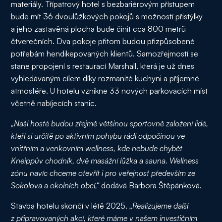
materiály. Třípatrový hotel s bezbariérovým přístupem
bude mít 36 dvoulůžkových pokojů s možností přistýlky
a jeho zastavěná plocha bude činit cca 800 metrů
čtverečních. Dva pokoje přitom budou přizpůsobené
potřebám hendikepovaných klientů. Samozřejmostí se
stane propojení s restaurací Marshall, která je už dnes
vyhledávaným cílem díky rozmanité kuchyni a příjemné
atmosféře. U hotelu vznikne 33 nových parkovacích míst
včetně nabíjecích stanic.
„Naši hosté budou zřejmě většinou sportovně založení lidé,
kteří si určitě po aktivním pohybu rádi odpočinou ve
vnitřním a venkovním wellness, kde nebude chybět
Kneippův chodník, dvě masážní lůžka a sauna. Wellness
zónu navíc chceme otevřít i pro veřejnost především ze
Sokolova a okolních obcí,“
dodává Barbora Štěpánková.
Stavba hotelu skončí v létě 2025.
„Realizujeme další
z připravovaných akcí, které máme v našem investičním