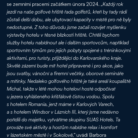
se zemními pracemi začátkem února 2024.
„Každý rok
jezdí na naše golfové hřiště řada golfistů, kteří by tady rádi
zůstali delší dobu, ale ubytovací kapacity v místě pro ně byly
nedostupné. Z toho důvodu jsme začali rozvíjet myšlenku
výstavby hotelu v těsné blízkosti hřiště. Chtěli bychom
služby hotelu nabídnout ale i dalším sportovcům, například
sportovním týmům pro jejich pobyty spojené s tréninkovými
aktivitami, pro turisty, přijíždějící do Karlovarského kraje.
Skvělé zázemí bude mít hotel připravené i pro akce, jako
jsou svatby, vánoční a firemní večírky, oborové semináře
a mítinky. Nedaleko golfového hřiště je také areál koupaliště
Michal, takže v létě mohou hoteloví hosté odpočívat
u jezera vyhlášeného křišťálově čistou vodou. Spolu
s hotelem Romania, jenž máme v Karlových Varech,
a s hotelem Windsor v Lázních III, který jsme nedávno
pořídili do majetku, vytváříme skupinu SUAS Hotels. Ta
prováže své aktivity a hostům nabídne relax i komfort
v lázeňském městě i v Sokolově,“
uvádí Barbora