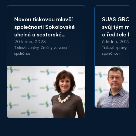
Novou tiskovou mluvčí
SUAS GROUP 
společnosti Sokolovská
svůj tým man
uhelná a sesterské
o ředitele IT 
skupiny SUAS GROUP
projektů
20 ledna, 2023
6 ledna, 2023
Tiskové zprávy, Změny ve vedení
Tiskové zprávy, Změ
se stala Jana Pavlíková
společnosti
společnosti