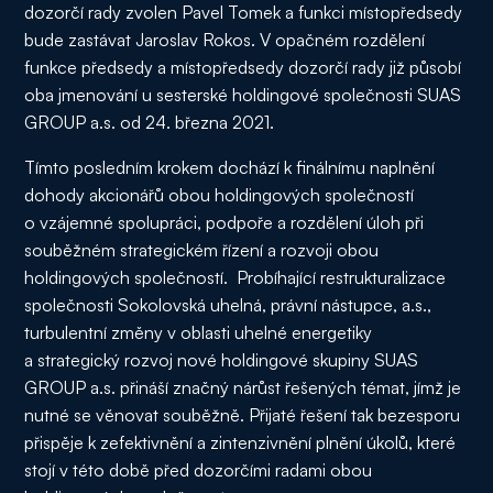
dozorčí rady zvolen Pavel Tomek a funkci místopředsedy
bude zastávat Jaroslav Rokos. V opačném rozdělení
funkce předsedy a místopředsedy dozorčí rady již působí
oba jmenování u sesterské holdingové společnosti SUAS
GROUP a.s. od 24. března 2021.
Tímto posledním krokem dochází k finálnímu naplnění
dohody akcionářů obou holdingových společností
o vzájemné spolupráci, podpoře a rozdělení úloh při
souběžném strategickém řízení a rozvoji obou
holdingových společností. Probíhající restrukturalizace
společnosti Sokolovská uhelná, právní nástupce, a.s.,
turbulentní změny v oblasti uhelné energetiky
a strategický rozvoj nové holdingové skupiny SUAS
GROUP a.s. přináší značný nárůst řešených témat, jímž je
nutné se věnovat souběžně. Přijaté řešení tak bezesporu
přispěje k zefektivnění a zintenzivnění plnění úkolů, které
stojí v této době před dozorčími radami obou