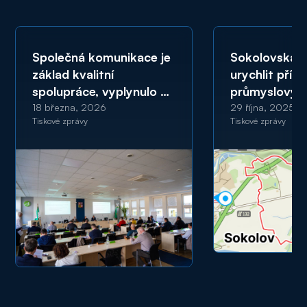
Společná komunikace je
Sokolovská u
základ kvalitní
urychlit příp
spolupráce, vyplynulo ze
průmyslovýc
setkání zástupců SUAS
v regionu. Ne
18 března, 2026
29 října, 2025
Tiskové zprávy
Tiskové zprávy
se sokolovskými
proto limitují
zastupiteli
evropskou do