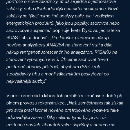
portfolio o nové zákazníky, ať už se jedná o jednorázové
zakázky, nebo dlouhodobější charakter spolupráce. Nové
zakázky se týkají mimo jiné analýzy paliv, ale i vedlejších
energetických produktů, jako jsou popílky, sádrovce nebo
sádrovcové suspenze,“
popisuje Iveta Dyková, jednatelka
SUAS Lab, a dodává:
„Pro letošek plánujeme nákup
nového analyzátoru AMA254 na stanovení rtuti a dále
nákup rentgenofluorescenčního analyzátoru RIGAKU na
stanovení vybraných kovů. Chceme zachovat trend
postupné obnovy přístrojů, abychom drželi krok
s požadavky trhu a mohli zákazníkům poskytovat co
nejkvalitnější služby.“
V prostorech sídla laboratoří probíhá v současné době při
plném provozu rekonstrukce.
„Naši zaměstnanci tak získají
pro svoji práci kromě nového přístrojového vybavení také
odpovídající zázemí. Díky celému týmu byl první rok
existence nových laboratoří velmi úspěšný a budeme se