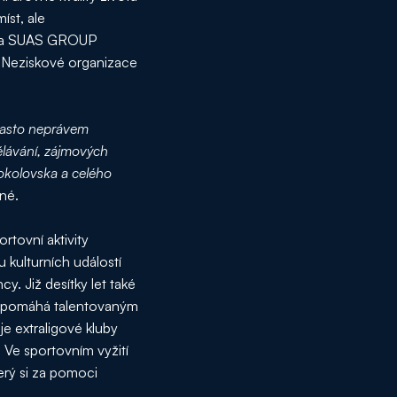
íst, ale
pina SUAS GROUP
. Neziskové organizace
často neprávem
dělávání, zájmových
Sokolovska a celého
né.
rtovní aktivity
 kulturních událostí
. Již desítky let také
no pomáhá talentovaným
je extraligové kluby
 Ve sportovním vyžití
terý si za pomoci