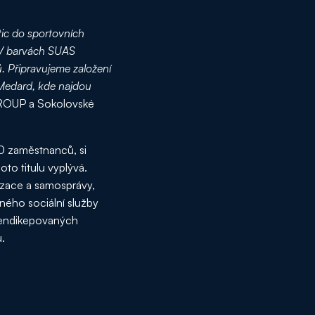
tic do sportovních
. V barvách SUAS
. Připravujeme založení
 Medard, kde najdou
GROUP a Sokolovské
00 zaměstnanců, si
to titulu vyplývá.
izace a samosprávy,
ného sociální služby
hendikepovaných
.