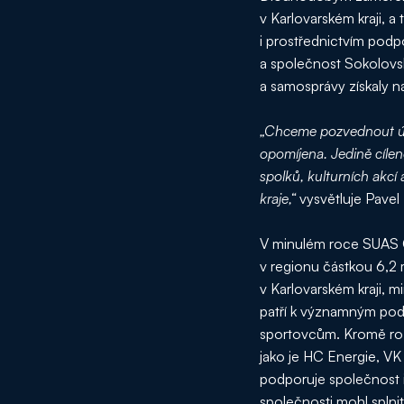
v Karlovarském kraji, a
i prostřednictvím pod
a společnost Sokolovsk
a samosprávy získaly n
„Chceme pozvednout úro
opomíjena. Jedině cílen
spolků, kulturních akcí
kraje,“
vysvětluje Pave
V minulém roce SUAS GR
v regionu částkou 6,2 
v Karlovarském kraji, 
patří k významným pod
sportovcům. Kromě rozvo
jako je HC Energie, VK
podporuje společnost i 
společnosti mohl splnit