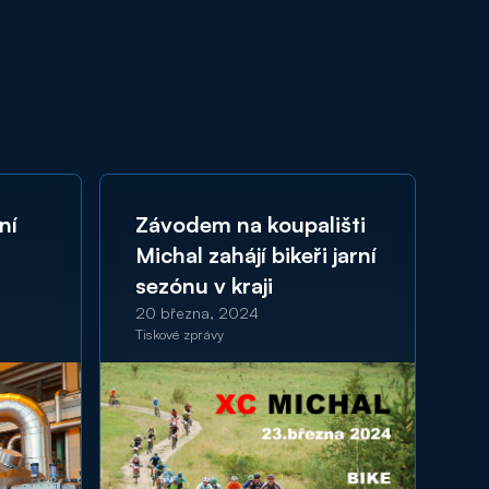
ní
Závodem na koupališti
Z
Michal zahájí bikeři jarní
Z
sezónu v kraji
S
a
20 března, 2024
15
Tiskové zprávy
Tis