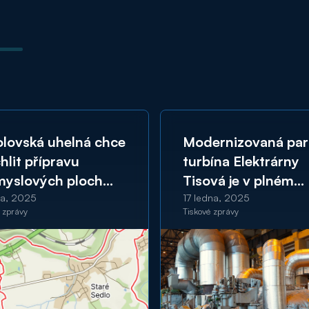
lovská uhelná chce
Modernizovaná par
hlit přípravu
turbína Elektrárny
myslových ploch
Tisová je v plném
gionu. Nevyužije
provozu
na, 2025
17 ledna, 2025
 zprávy
Tiskové zprávy
o limitující
pskou dotaci