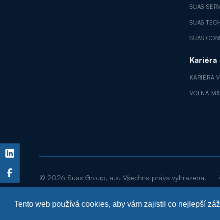
SUAS SER
SUAS TEC
SUAS CON
Kariéra
KARIÉRA 
VOLNÁ MÍ
©
2026
Suas Group, a.s. Všechna práva vyhrazena.
Tento web používá cookies, aby vám zajistil co nejlepší zá