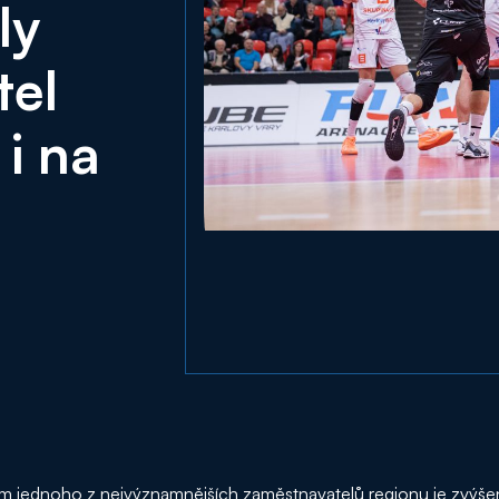
ly
tel
 i na
ednoho z nejvýznamnějších zaměstnavatelů regionu je zvýšení 