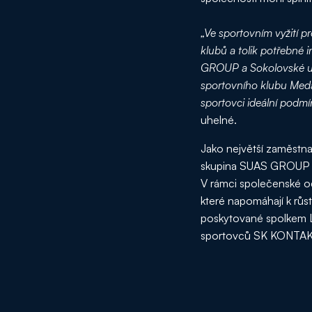
„Ve sportovním vyžití p
klubů a tolik potřebné 
GROUP a Sokolovské uhe
sportovního klubu Meda
sportovci ideální podmí
uhelné.
Jako největší zaměstna
skupina SUAS GROUP a s
V rámci společenské o
které napomáhají k růs
poskytované spolkem L
sportovců SK KONTAKT 