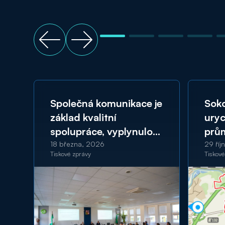
Společná komunikace je
Soko
základ kvalitní
uryc
spolupráce, vyplynulo
prů
ze setkání zástupců
v re
18 března, 2026
29 říj
Tiskové zprávy
Tiskové
SUAS se sokolovskými
prot
zastupiteli
evro