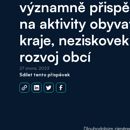
významně přispě
na aktivity obyva
kraje, neziskovek
rozvoj obcí
27 února, 2023
Sdílet tento příspěvek
Dlouhodobým záměrem j