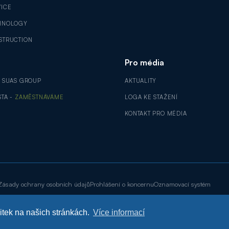
VICE
HNOLOGY
STRUCTION
Pro média
V SUAS GROUP
AKTUALITY
STA -
ZAMĚSTNÁVÁME
LOGA KE STAŽENÍ
KONTAKT PRO MÉDIA
Zásady ochrany osobních údajů
Prohlášení o koncernu
Oznamovací systém
žitek na našich stránkách.
Více informací