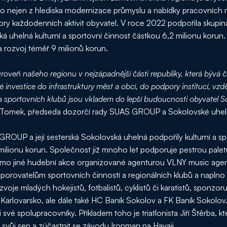
 to nejen z hlediska modernizace průmyslu a nabídky pracovních m
pory každodenních aktivit obyvatel. V roce 2022 podpořila sku
á uhelná kulturní a sportovní činnost částkou 6,2 milionu korun
a rozvoj téměř 9 milionů korun.
veň našeho regionu v nejzápadnější části republiky, která bývá 
é investice do infrastruktury měst a obcí, do podpory institucí, vz
 a sportovních klubů jsou vkladem do lepší budoucnosti obyvatel 
l Tomek, předseda dozorčí rady SUAS GROUP a Sokolovské uhel
OUP a její sesterská Sokolovská uhelná podpořily kulturní a spo
milionu korun. Společnost již mnoho let podporuje pestrou paletu
mimo jiné hudební akce organizované agenturou VLNY music agency
porovatelům sportovních činností a regionálních klubů a napl
je mladých hokejistů, fotbalistů, cyklistů či karatistů, sponzoru
 Karlovarsko, ale dále také HC Baník Sokolov a FK Baník Sokolov.
své spolupracovníky. Příkladem toho je triatlonista Jiří Štěrba, k
 svůj sen a zúčastnit se závodu Ironman na Havaji.