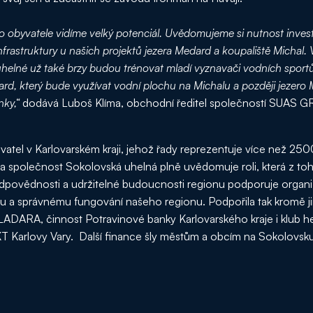
ro obyvatele vidíme velký potenciál. Uvědomujeme si nutnost inves
infrastruktury u našich projektů jezera Medard a koupaliště Michal
lné už také brzy budou trénovat mladí vyznavači vodních sportů
rd, který bude využívat vodní plochu na Michalu a později jezero
nky,“
dodává Luboš Klíma, obchodní ředitel společností SUAS 
vatel v Karlovarském kraji, jehož řady reprezentuje více než 25
polečnost Sokolovská uhelná plně uvědomuje roli, která z toho
dpovědnosti a udržitelné budoucnosti regionu podporuje organ
tu a správnému fungování našeho regionu. Podpořila tak kromě ji
ADARA, činnost Potravinové banky Karlovarského kraje i klub 
Karlovy Vary. Další finance šly městům a obcím na Sokolovsku