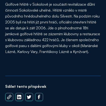
Golfové hřiště v Sokolově je součástí revitalizace důlní
činnosti Sokolovské uhelné. Hřiště vzniklo v místě
původního hnědouhelného dolu Silvestr. Na podzim roku
2005 byli na hřišti již první hráči, oficiální otevření hřiště
se ale datuje k září 2006. Jde o plnohodnotné 18ti
jamkové golfové hřiště se zázemím klubovny a restaurace
s klubovou základnou 422 hráčů. Je členem společného
golfové pasu s dalšími golfovými kluby v okolí (Mariánské
Lázně, Karlovy Vary, Františkovy Lázně a Kynžvart).
Sdílet tento příspěvek