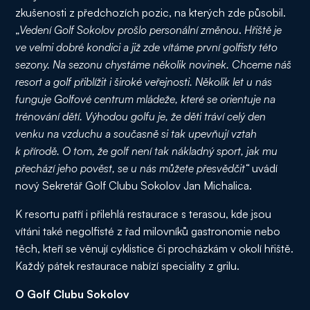
zkušenosti z předchozích pozic, na kterých zde působil.
„
Vedení Golf Sokolov prošlo personální změnou
.
Hřiště je
ve velmi dobré kondici a již zde vítáme první golfisty této
sezony. Na sezonu chystáme několik novinek. Chceme náš
resort a golf přiblížit i široké veřejnosti. Několik let u nás
funguje Golfové centrum mládeže, které se orientuje na
trénování dětí. Výhodou golfu je, že děti tráví celý den
venku na vzduchu a současně si tak upevňují vztah
k přírodě. O tom, že golf není tak nákladný sport, jak mu
přechází jeho pověst, se u nás můžete přesvědčit“
uvádí
nový Sekretář Golf Clubu Sokolov Jan Michalica.
K resortu patří i přilehlá restaurace s terasou, kde jsou
vítáni také negolfisté z řad milovníků gastronomie nebo
těch, kteří se věnují cyklistice či procházkám v okolí hřiště.
Každý pátek restaurace nabízí speciality z grilu.
O Golf Clubu Sokolov