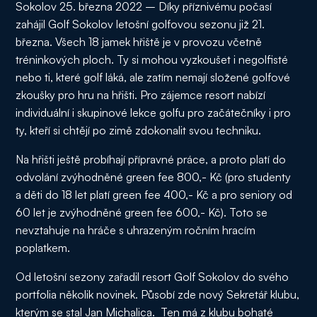
Sokolov 25. března 2022 – Díky příznivému počasí
zahájil Golf Sokolov letošní golfovou sezonu již 21.
března. Všech 18 jamek hřiště je v provozu včetně
tréninkových ploch. Ty si mohou vyzkoušet i negolfisté
nebo ti, které golf láká, ale zatím nemají složené golfové
zkoušky pro hru na hřišti. Pro zájemce resort nabízí
individuální i skupinové lekce golfu pro začátečníky i pro
ty, kteří si chtějí po zimě zdokonalit svou techniku.
Na hřišti ještě probíhají přípravné práce, a proto platí do
odvolání zvýhodněné green fee 800,- Kč (pro studenty
a děti do 18 let platí green fee 400,- Kč a pro seniory od
60 let je zvýhodněné green fee 600,- Kč). Toto se
nevztahuje na hráče s uhrazeným ročním hracím
poplatkem.
Od letošní sezony zařadil resort Golf Sokolov do svého
portfolia několik novinek. Působí zde nový Sekretář klubu,
kterým se stal Jan Michalica. Ten má z klubu bohaté