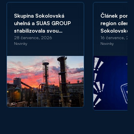
Skupina Sokolovská
Článek portá
uhelná a SUAS GROUP
region cíleně
stabilizovala svou
Sokolovskou
ekonomickou kondici
a SUAS GRO
28 července, 2026
16 července, 20
Novinky
Novinky