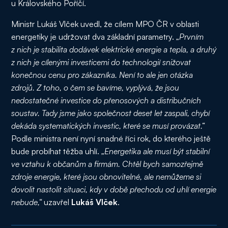
u Královského Poříčí.
Ministr Lukáš Vlček uvedl, že cílem MPO ČR v oblasti
energetiky je udržovat dva základní parametry.
„Prvním
z nich je stabilita dodávek elektrické energie a tepla, a druhý
z nich je cílenými investicemi do technologií snižovat
konečnou cenu pro zákazníka. Není to ale jen otázka
zdrojů. Z toho, o čem se bavíme, vyplývá, že jsou
nedostatečné investice do přenosových a distribučních
soustav. Tady jsme jako společnost deset let zaspali, chybí
dekáda systematických investic, které se musí provázat.“
Podle ministra není nyní snadné říci rok, do kterého ještě
bude probíhat těžba uhlí.
„Energetika ale musí být stabilní
ve vztahu k občanům a firmám. Chtěl bych samozřejmě
zdroje energie, které jsou obnovitelné, ale nemůžeme si
dovolit nastolit situaci, kdy v době přechodu od uhlí energie
nebude,“
uzavřel
Lukáš Vlček
.