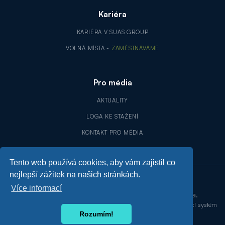
Kariéra
KARIÉRA V SUAS GROUP
VOLNÁ MÍSTA -
ZAMĚSTNÁVÁME
Pro média
AKTUALITY
LOGA KE STAŽENÍ
KONTAKT PRO MÉDIA
Tento web používá cookies, aby vám zajistil co
nejlepší zážitek na našich stránkách.
Více informací
©
2026
Suas Group, a.s. Všechna práva vyhrazena.
Zásady ochrany osobních údajů
Prohlášení o koncernu
Oznamovací systém
Rozumím!