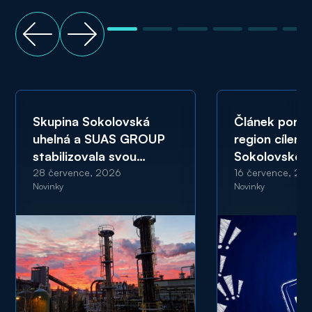
Skupina Sokolovská
Článek portá
uhelná a SUAS GROUP
region cíleně
stabilizovala svou
Sokolovskou
ekonomickou kondici
a SUAS GRO
28 července, 2026
16 července, 20
Novinky
Novinky