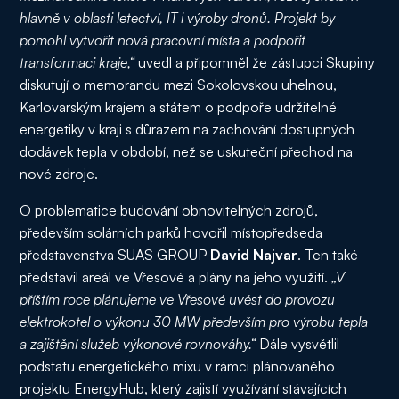
hlavně v oblasti letectví, IT i výroby dronů. Projekt by
pomohl vytvořit nová pracovní místa a podpořit
transformaci kraje,“
uvedl a připomněl že zástupci Skupiny
diskutují o memorandu mezi Sokolovskou uhelnou,
Karlovarským krajem a státem o podpoře udržitelné
energetiky v kraji s důrazem na zachování dostupných
dodávek tepla v období, než se uskuteční přechod na
nové zdroje.
O problematice budování obnovitelných zdrojů,
především solárních parků hovořil místopředseda
představenstva SUAS GROUP
David Najvar
. Ten také
představil areál ve Vřesové a plány na jeho využití.
„V
příštím roce plánujeme ve Vřesové uvést do provozu
elektrokotel o výkonu 30 MW především pro výrobu tepla
a zajištění služeb výkonové rovnováhy.“
Dále vysvětlil
podstatu energetického mixu v rámci plánovaného
projektu EnergyHub, který zajistí využívání stávajících