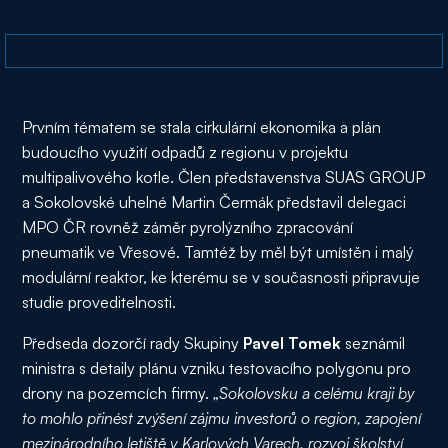
Prvním tématem se stala cirkulární ekonomika a plán
budoucího využití odpadů z regionu v projektu
multipalivového kotle. Člen představenstva SUAS GROUP
a Sokolovské uhelné Martin Čermák představil delegaci
MPO ČR rovněž záměr pyrolýzního zpracování
pneumatik ve Vřesové. Tamtéž by měl být umístěn i malý
modulární reaktor, ke kterému se v současnosti připravuje
studie proveditelnosti.
Předseda dozorčí rady Skupiny
Pavel Tomek
seznámil
ministra s detaily plánu vzniku testovacího polygonu pro
drony na pozemcích firmy.
„Sokolovsku a celému kraji by
to mohlo přinést zvýšení zájmu investorů o region, zapojení
mezinárodního letiště v Karlových Varech, rozvoj školství