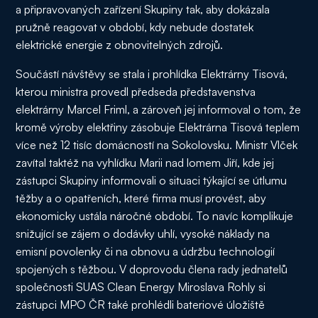
a připravovaných zařízení Skupiny tak, aby dokázala
pružně reagovat v období, kdy nebude dostatek
elektrické energie z obnovitelných zdrojů.
Součástí návštěvy se stala i prohlídka Elektrárny Tisová,
kterou ministra provedl předseda představenstva
elektrárny Marcel Friml, a zároveň jej informoval o tom, že
kromě výroby elektřiny zásobuje Elektrárna Tisová teplem
více než 12 tisíc domácností na Sokolovsku. Ministr Vlček
zavítal taktéž na vyhlídku Marii nad lomem Jiří, kde jej
zástupci Skupiny informovali o situaci týkající se útlumu
těžby a o opatřeních, které firma musí provést, aby
ekonomicky ustála náročné období. To navíc komplikuje
snižující se zájem o dodávky uhlí, vysoké náklady na
emisní povolenky či na obnovu a údržbu technologií
spojených s těžbou. V doprovodu člena rady jednatelů
společnosti SUAS Clean Energy Miroslava Rohly si
zástupci MPO ČR také prohlédli bateriové úložiště