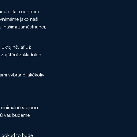
dnech stala centrem
 vnímáme jako naši
ezi našimi zaměstnanci,
Ukrajině, ať už
zajištění základních
ámi vybrané jakékoliv
 minimálně stejnou
dků vás budeme
, pokud to bude