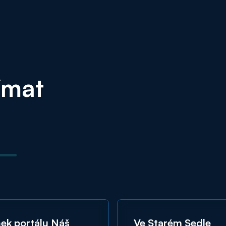
ímat
ek portálu Náš
Ve Starém Sedle