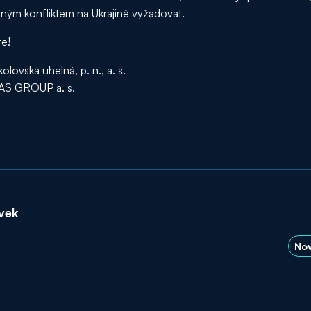
čným konfliktem na Ukrajině vyžadovat.
e!
lovská uhelná, p. n., a. s.
UAS GROUP a. s.
ěvek
Nov