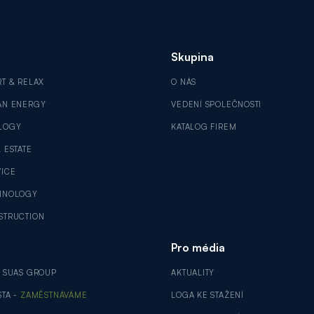
Skupina
RT & RELAX
O NÁS
AN ENERGY
VEDENÍ SPOLEČNOSTI
LOGY
KATALOG FIREM
 ESTATE
VICE
HNOLOGY
STRUCTION
Pro média
V SUAS GROUP
AKTUALITY
STA -
ZAMĚSTNÁVÁME
LOGA KE STAŽENÍ