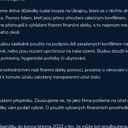
eme drtivé důsledky ruské invaze na Ukrajinu, která se v těchto 
a. Pomoc lidem, kteří jsou přímo ohroženi válečným konfliktem,
me přistoupili k vyhlášení firemní finanční sbírky, a to nejenom m
šeho okolí.
budou následně použity na podporu lidí zasažených konfliktem na 
óně, nebo jsou nuceni uprchnout na naše území. Budou sloužit k 
 potraviny, hygienické potřeby či ubytování.
ostřednictvím naší firemní sbírky pomoci, prosíme o věnování v
ě k tomuto účelu založený transparentní účet číslo:
vašem příspěvku. Zavazujeme se, že jako firma pošleme na účet
díky vám podaří vybrat. O použití vybraných finančních prostře
 okamžiku do konce března 2022 s tím, že může být prodloužena