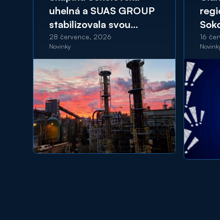
uhelná a SUAS GROUP
regi
stabilizovala svou
Sok
ekonomickou kondici
a S
28 července, 2026
16 če
Novinky
Novink