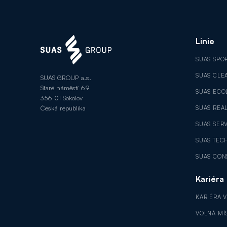
Linie
SUAS SPO
SUAS CLE
SUAS GROUP a.s.
Staré náměstí 69
SUAS ECO
356 01 Sokolov
Česká republika
SUAS REAL
SUAS SER
SUAS TEC
SUAS CON
Kariéra
KARIÉRA 
VOLNÁ MÍ