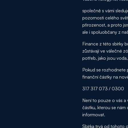
společně s vámi sleduj
pozornosti celého svět
přirozenost, a proto js
ale i spoluobčany z na
Finance z této sbírky 
zůstávají ve válečné z
potřeb, jako jsou voda,
Pokud se rozhodnete pr
finanční částky na nov
317 317 073 / 0300
Není to pouze o vás a 
částku, kterou se nám 
informovat.
Sbírka trvá od tohoto