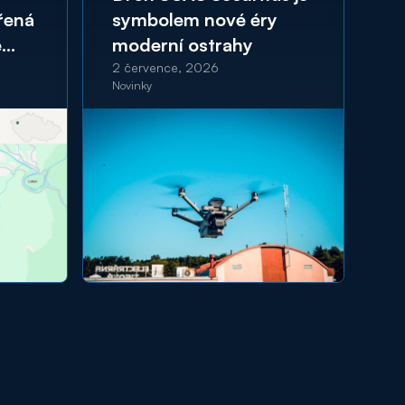
řená
symbolem nové éry
p
é
moderní ostrahy
p
d
2 července, 2026
25
Novinky
No