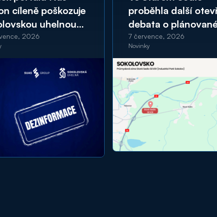
on cíleně poškozuje
proběhla další otev
olovskou uhelnou
debata o plánovan
UAS GROUP
zóně
rvence, 2026
7 července, 2026
y
Novinky