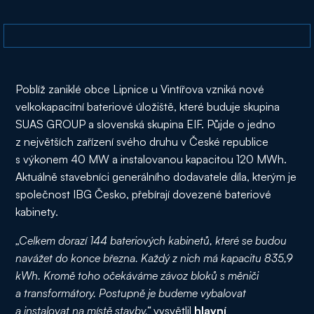
Poblíž zaniklé obce Lipnice u Vintířova vzniká nové
velkokapacitní bateriové úložiště, které buduje skupina
SUAS GROUP a slovenská skupina EIF. Půjde o jedno
z největších zařízení svého druhu v České republice
s výkonem 40 MW a instalovanou kapacitou 120 MWh.
Aktuálně stavebníci generálního dodavatele díla, kterým je
společnost IBG Česko, přebírají dovezené bateriové
kabinety.
„Celkem dorazí 144 bateriových kabinetů, které se budou
navážet do konce března. Každý z nich má kapacitu 835,9
kWh. Kromě toho očekáváme závoz bloků s měniči
a transformátory. Postupně je budeme vybalovat
a instalovat na místě stavby,“
vysvětlil
hlavní