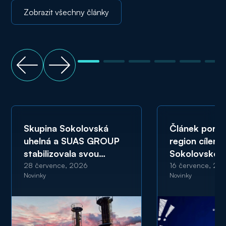
Zobrazit všechny články
Skupina Sokolovská
Článek portá
uhelná a SUAS GROUP
region cíleně
stabilizovala svou
Sokolovskou
ekonomickou kondici
a SUAS GRO
28 července, 2026
16 července, 20
Novinky
Novinky