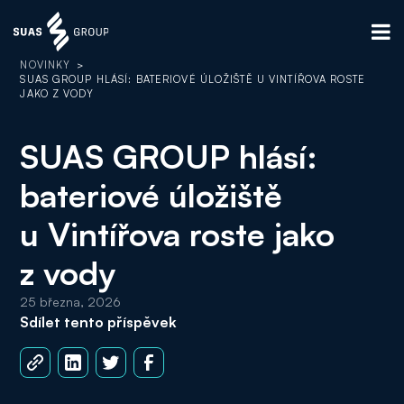
NOVINKY
>
SUAS GROUP HLÁSÍ: BATERIOVÉ ÚLOŽIŠTĚ U VINTÍŘOVA ROSTE
JAKO Z VODY
SUAS GROUP hlásí:
bateriové úložiště
u Vintířova roste jako
z vody
25 března, 2026
Sdílet tento příspěvek