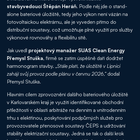
stavbyvedoucí Štěpán Heráň
. Podle něj jde o stand-
alone bateriové úložiště, tedy jeho výkon není vázán na
fotovoltaickou elektrárnu, ale je vyveden přímo do
distribuční soustavy, což umožňuje plné využití pro služby
výkonové rovnováhy a flexibilitu sítě.
Jak uvedl
projektový manažer SUAS Clean Energy
Přemysl Stuška
, firmě se zatím úspěšně daří dodržet
harmonogram stavby.
„Stále platí, že úložiště v Lipnici
zahájí svůj provoz podle plánu v červnu 2026,“
dodal
Přemysl Stuška.
Hlavním cílem zprovoznění dalšího bateriového úložiště
v Karlovarském kraji je využití identifikované obchodní
příležitosti v oblasti arbitráže na denním a vnitrodenním
trhu s elektřinou, poskytování podpůrných služeb pro
provozovatele přenosové soustavy ČEPS a udržování
stability elektrizační soustavy. Jedná se tak o další krok